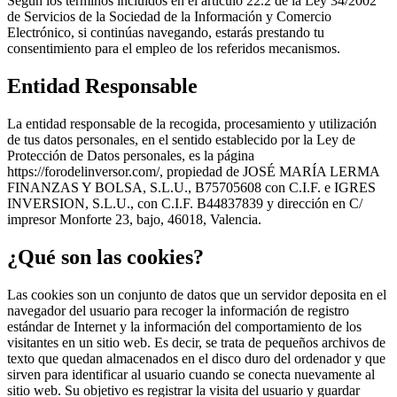
Según los términos incluidos en el artículo 22.2 de la Ley 34/2002
de Servicios de la Sociedad de la Información y Comercio
Electrónico, si continúas navegando, estarás prestando tu
consentimiento para el empleo de los referidos mecanismos.
Entidad Responsable
La entidad responsable de la recogida, procesamiento y utilización
de tus datos personales, en el sentido establecido por la Ley de
Protección de Datos personales, es la página
https://forodelinversor.com/, propiedad de JOSÉ MARÍA LERMA
FINANZAS Y BOLSA, S.L.U., B75705608 con C.I.F. e IGRES
INVERSION, S.L.U., con C.I.F. B44837839 y dirección en C/
impresor Monforte 23, bajo, 46018, Valencia.
¿Qué son las cookies?
Las cookies son un conjunto de datos que un servidor deposita en el
navegador del usuario para recoger la información de registro
estándar de Internet y la información del comportamiento de los
visitantes en un sitio web. Es decir, se trata de pequeños archivos de
texto que quedan almacenados en el disco duro del ordenador y que
sirven para identificar al usuario cuando se conecta nuevamente al
sitio web. Su objetivo es registrar la visita del usuario y guardar